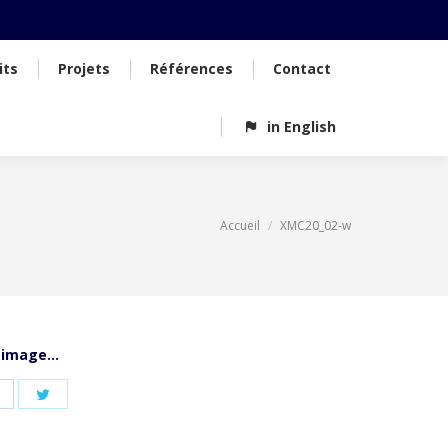
its
Projets
Références
Contact
in English
Accueil
XMC20_02-w
'image...