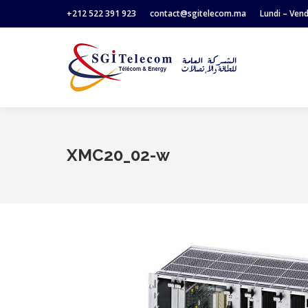
+212 522 391 923
contact@sgitelecom.ma
Lundi – Ven
XMC20_02-w