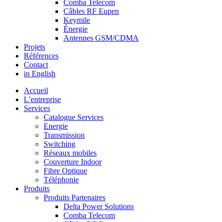
Comba Telecom
Câbles RF Eupen
Keymile
Énergie
Antennes GSM/CDMA
Projets
Références
Contact
in English
Accueil
L’entreprise
Services
Catalogue Services
Energie
Transmission
Switching
Réseaux mobiles
Couverture Indoor
Fibre Optique
Téléphonie
Produits
Produits Partenaires
Delta Power Solutions
Comba Telecom