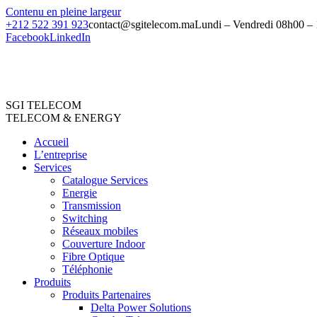
Contenu en pleine largeur
+212 522 391 923
contact@sgitelecom.ma
Lundi – Vendredi 08h00 –
Facebook
LinkedIn
SGI TELECOM
TELECOM & ENERGY
Accueil
L’entreprise
Services
Catalogue Services
Energie
Transmission
Switching
Réseaux mobiles
Couverture Indoor
Fibre Optique
Téléphonie
Produits
Produits Partenaires
Delta Power Solutions