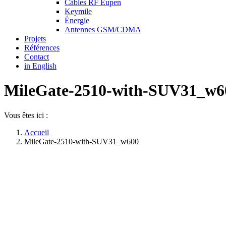
Câbles RF Eupen
Keymile
Énergie
Antennes GSM/CDMA
Projets
Références
Contact
in English
MileGate-2510-with-SUV31_w6
Vous êtes ici :
Accueil
MileGate-2510-with-SUV31_w600