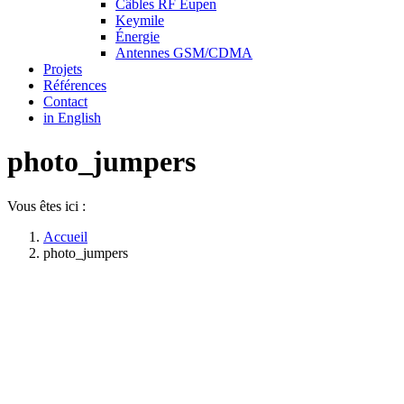
Câbles RF Eupen
Keymile
Énergie
Antennes GSM/CDMA
Projets
Références
Contact
in English
photo_jumpers
Vous êtes ici :
Accueil
photo_jumpers