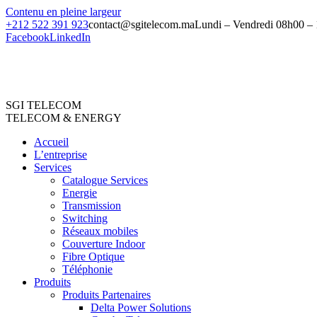
Contenu en pleine largeur
+212 522 391 923
contact@sgitelecom.ma
Lundi – Vendredi 08h00 –
Facebook
LinkedIn
SGI TELECOM
TELECOM & ENERGY
Accueil
L’entreprise
Services
Catalogue Services
Energie
Transmission
Switching
Réseaux mobiles
Couverture Indoor
Fibre Optique
Téléphonie
Produits
Produits Partenaires
Delta Power Solutions