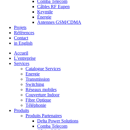
Comba Telecom
Câbles RF Eupen
Keymile
Énergie
Antennes GSM/CDMA
Projets
Références
Contact
in English
Accueil
L’entreprise
Services
Catalogue Services
Energie
Transmission
Switching
Réseaux mobiles
Couverture Indoor
Fibre Optique
Téléphonie
Produits
Produits Partenaires
Delta Power Solutions
Comba Telecom